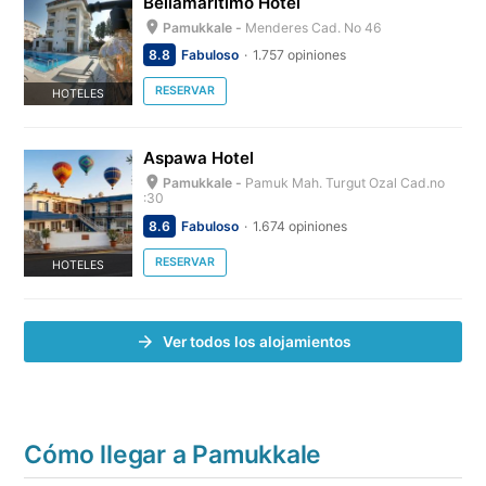
Bellamaritimo Hotel
Pamukkale -
Menderes Cad. No 46
8.8
Fabuloso
1.757 opiniones
RESERVAR
HOTELES
Aspawa Hotel
Pamukkale -
Pamuk Mah. Turgut Ozal Cad.no
:30
8.6
Fabuloso
1.674 opiniones
RESERVAR
HOTELES
Ver todos los alojamientos
Cómo llegar a Pamukkale