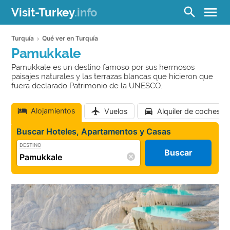
menu
search
Visit-Turkey
.info
Turquía
Qué ver en Turquía
Pamukkale
Pamukkale es un destino famoso por sus hermosos
paisajes naturales y las terrazas blancas que hicieron que
fuera declarado Patrimonio de la UNESCO.
Alojamientos
Vuelos
Alquiler de coches
Buscar Hoteles, Apartamentos y Casas
DESTINO
Buscar