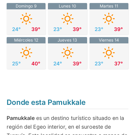
Domingo 9
Lunes 10
Martes 11
24°
39°
23°
39°
23°
39°
Miércoles 12
Jueves 13
Viernes 14
25°
40°
24°
39°
23°
37°
Donde esta Pamukkale
Pamukkale
es un destino turístico situado en la
región del Egeo interior, en el suroeste de