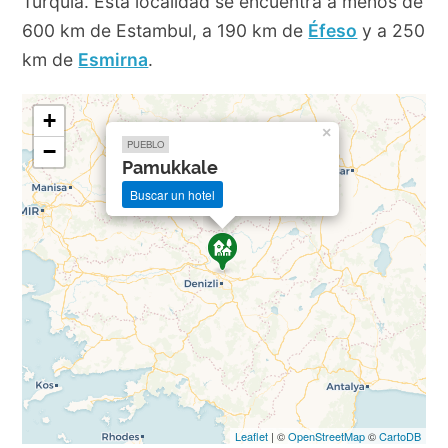
Turquía. Esta localidad se encuentra a menos de
600 km de Estambul, a 190 km de
Éfeso
y a 250
km de
Esmirna
.
+
×
PUEBLO
−
Pamukkale
Buscar un hotel
Leaflet
| ©
OpenStreetMap
©
CartoDB